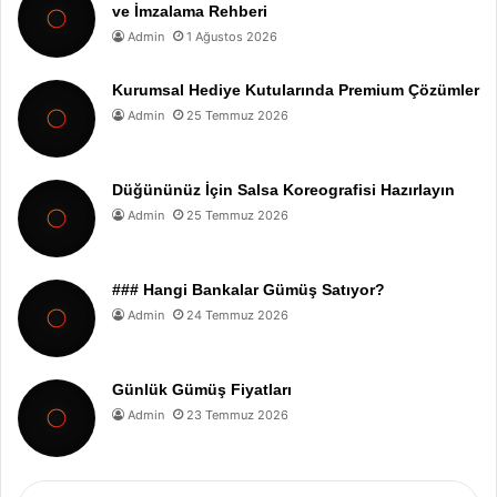
ve İmzalama Rehberi
Admin
1 Ağustos 2026
Kurumsal Hediye Kutularında Premium Çözümler
Admin
25 Temmuz 2026
Düğününüz İçin Salsa Koreografisi Hazırlayın
Admin
25 Temmuz 2026
### Hangi Bankalar Gümüş Satıyor?
Admin
24 Temmuz 2026
Günlük Gümüş Fiyatları
Admin
23 Temmuz 2026