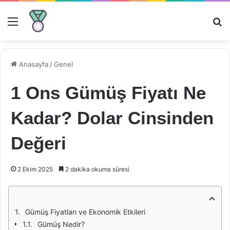
Menü
Ar
Anasayfa
/
Genel
1 Ons Gümüş Fiyatı Ne
Kadar? Dolar Cinsinden
Değeri
2 Ekim 2025
2 dakika okuma süresi
Gümüş Fiyatları ve Ekonomik Etkileri
Gümüş Nedir?