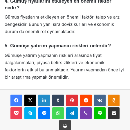
4. Gümüş fiyatlarını etkileyen en önemli faktör
nedir?
Gümüş fiyatlarını etkileyen en önemli faktör, talep ve arz
dengesidir. Bunun yanı sıra döviz kurları ve ekonomik
durum da önemli rol oynamaktadır.
5. Gümüşe yatırım yapmanın riskleri nelerdir?
Gümüşe yatırım yapmanın riskleri arasında fiyat
dalgalanmaları, piyasa belirsizlikleri ve ekonomik
faktörlerin etkisi bulunmaktadır. Yatırım yapmadan önce iyi
bir araştırma yapmak önemlidir.
Facebook
X
LinkedIn
Tumblr
Pinterest
Reddit
VKontakte
Odnok
Pocket
Skype
Messenger
WhatsApp
Telegram
Viber
Line
E-Posta ile payla
Yazdır