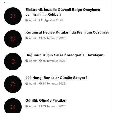
Elektronik İmza ile Güvenli Belge Onaylama
ve İmzalama Rehberi
Admin
1 Ağustos 2026
Kurumsal Hediye Kutularında Premium Çözümler
Admin
25 Temmuz 2026
Düğününüz İçin Salsa Koreografisi Hazırlayın
Admin
25 Temmuz 2026
### Hangi Bankalar Gümüş Satıyor?
Admin
24 Temmuz 2026
Günlük Gümüş Fiyatları
Admin
23 Temmuz 2026