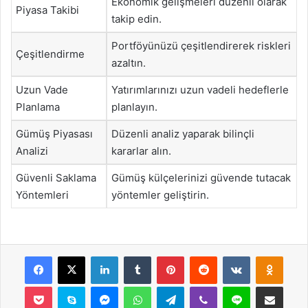
Ekonomik gelişmeleri düzenli olarak
Piyasa Takibi
takip edin.
Portföyünüzü çeşitlendirerek riskleri
Çeşitlendirme
azaltın.
Uzun Vade
Yatırımlarınızı uzun vadeli hedeflerle
Planlama
planlayın.
Gümüş Piyasası
Düzenli analiz yaparak bilinçli
Analizi
kararlar alın.
Güvenli Saklama
Gümüş külçelerinizi güvende tutacak
Yöntemleri
yöntemler geliştirin.
Facebook
X
LinkedIn
Tumblr
Pinterest
Reddit
VKontakte
Odnok
Pocket
Skype
Messenger
WhatsApp
Telegram
Viber
Line
E-Posta ile payla