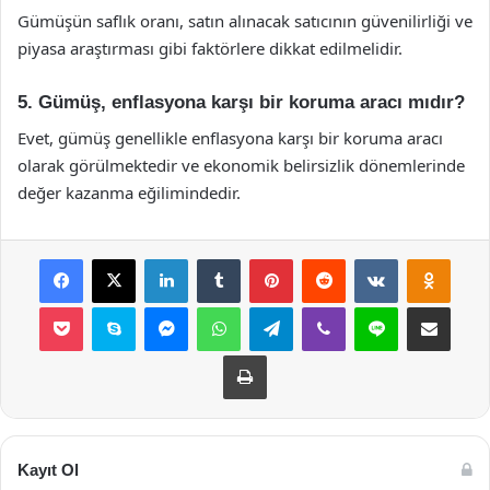
Gümüşün saflık oranı, satın alınacak satıcının güvenilirliği ve
piyasa araştırması gibi faktörlere dikkat edilmelidir.
5. Gümüş, enflasyona karşı bir koruma aracı mıdır?
Evet, gümüş genellikle enflasyona karşı bir koruma aracı
olarak görülmektedir ve ekonomik belirsizlik dönemlerinde
değer kazanma eğilimindedir.
Facebook
X
LinkedIn
Tumblr
Pinterest
Reddit
VKontakte
Odnok
Pocket
Skype
Messenger
WhatsApp
Telegram
Viber
Line
E-Posta ile payla
Yazdır
Kayıt Ol