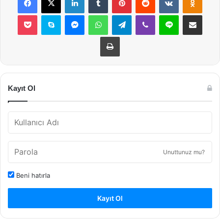
Pocket
Skype
Messenger
WhatsApp
Telegram
Viber
Line
E-Posta ile payla
Yazdır
Kayıt Ol
Unuttunuz mu?
Beni hatırla
Kayıt Ol