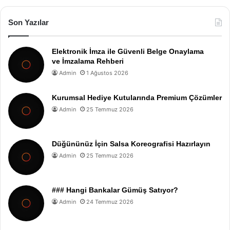
Son Yazılar
Elektronik İmza ile Güvenli Belge Onaylama
ve İmzalama Rehberi
Admin
1 Ağustos 2026
Kurumsal Hediye Kutularında Premium Çözümler
Admin
25 Temmuz 2026
Düğününüz İçin Salsa Koreografisi Hazırlayın
Admin
25 Temmuz 2026
### Hangi Bankalar Gümüş Satıyor?
Admin
24 Temmuz 2026