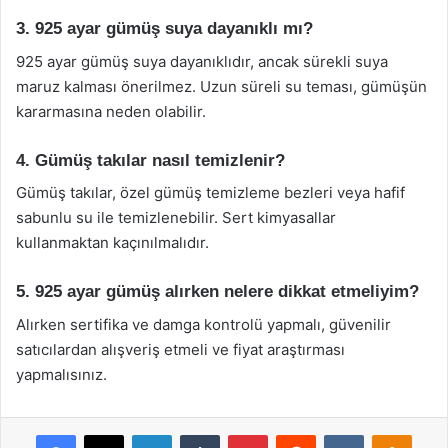
3. 925 ayar gümüş suya dayanıklı mı?
925 ayar gümüş suya dayanıklıdır, ancak sürekli suya
maruz kalması önerilmez. Uzun süreli su teması, gümüşün
kararmasına neden olabilir.
4. Gümüş takılar nasıl temizlenir?
Gümüş takılar, özel gümüş temizleme bezleri veya hafif
sabunlu su ile temizlenebilir. Sert kimyasallar
kullanmaktan kaçınılmalıdır.
5. 925 ayar gümüş alırken nelere dikkat etmeliyim?
Alırken sertifika ve damga kontrolü yapmalı, güvenilir
satıcılardan alışveriş etmeli ve fiyat araştırması
yapmalısınız.
Facebook
X
LinkedIn
Tumblr
Pinterest
Reddit
VKontakte
Odnok