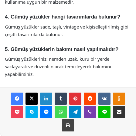
kullanıma uygun bir malzemedir.
4. Gümüş yüzükler hangi tasarımlarda bulunur?
Gümüş yüzükler sade, taşlı, vintage ve kişiselleştirilmiş gibi
çeşitli tasarımlarda bulunur.
5. Gümüş yüzüklerin bakımı nasıl yapılmalıdır?
Gümüş yüzüklerinizi nemden uzak, kuru bir yerde
saklayarak ve düzenli olarak temizleyerek bakımını
yapabilirsiniz.
Facebook
X
LinkedIn
Tumblr
Pinterest
Reddit
VKontakte
Odnok
Pocket
Skype
Messenger
WhatsApp
Telegram
Viber
Line
E-Posta ile payla
Yazdır