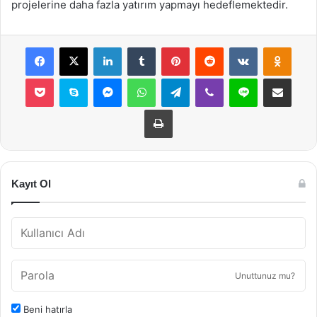
projelerine daha fazla yatırım yapmayı hedeflemektedir.
Facebook
X
LinkedIn
Tumblr
Pinterest
Reddit
VKontakte
Odnok
Pocket
Skype
Messenger
WhatsApp
Telegram
Viber
Line
E-Posta ile payla
Yazdır
Kayıt Ol
Unuttunuz mu?
Beni hatırla