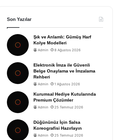
Son Yazılar
Şık ve Anlamlı: Gümüş Harf
Kolye Modelleri
Admin
8 Ağustos 2026
Elektronik İmza ile Güvenli
Belge Onaylama ve İmzalama
Rehberi
Admin
1 Ağustos 2026
Kurumsal Hediye Kutularında
Premium Çözümler
Admin
25 Temmuz 2026
Düğününüz İçin Salsa
Koreografisi Hazırlayın
Admin
25 Temmuz 2026