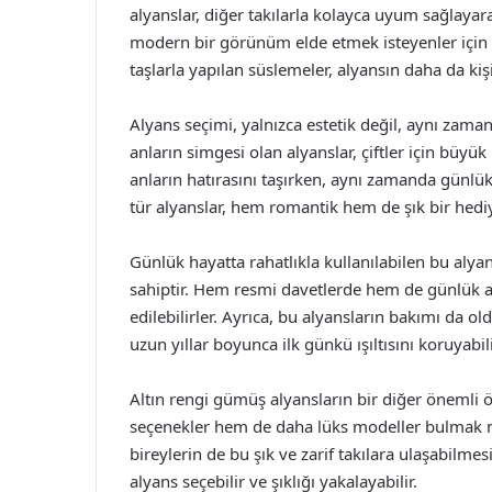
alyanslar, diğer takılarla kolayca uyum sağlayarak 
modern bir görünüm elde etmek isteyenler için 
taşlarla yapılan süslemeler, alyansın daha da kişi
Alyans seçimi, yalnızca estetik değil, aynı zaman
anların simgesi olan alyanslar, çiftler için büyü
anların hatırasını taşırken, aynı zamanda günlük 
tür alyanslar, hem romantik hem de şık bir hediy
Günlük hayatta rahatlıkla kullanılabilen bu aly
sahiptir. Hem resmi davetlerde hem de günlük akti
edilebilirler. Ayrıca, bu alyansların bakımı da ol
uzun yıllar boyunca ilk günkü ışıltısını koruyabili
Altın rengi gümüş alyansların bir diğer önemli öz
seçenekler hem de daha lüks modeller bulmak m
bireylerin de bu şık ve zarif takılara ulaşabilme
alyans seçebilir ve şıklığı yakalayabilir.