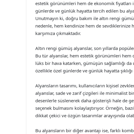
estetik görünümleri hem de ekonomik fiyatları ile
günlerde ve günlük hayatta tercih edilen bu alyan
Unutmayın ki, doğru bakım ile altın rengi gümüş 
nedenle, hem kendinize hem de sevdiklerinize h
karşımıza çıkmaktadır.
Altın rengi gümüş alyanslar, son yıllarda popüle
Bu tür alyanslar, hem estetik görünümleri hem de d
lüks bir hava katarken, gümüşün sağlamlığı da
özellikle özel günlerde ve günlük hayatta şıklığı 
Alyansların tasarımı, kullanıcıların kişisel zevk
alyanslar, sade ve zarif çizgileri ile minimalis
desenlerle süslenerek daha gösterişli hale de getir
seçenek bulmasını kolaylaştırıyor. Örneğin, bazıl
dikkat çekici ve özgün tasarımlar arayışında olabi
Bu alyansların bir diğer avantajı ise, farklı kom