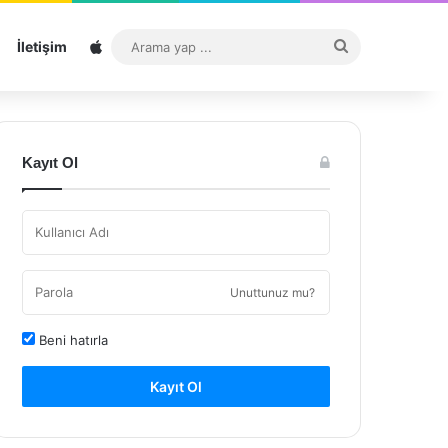
Sitemap
Arama
İletişim
yap
...
Kayıt Ol
Unuttunuz mu?
Beni hatırla
Kayıt Ol