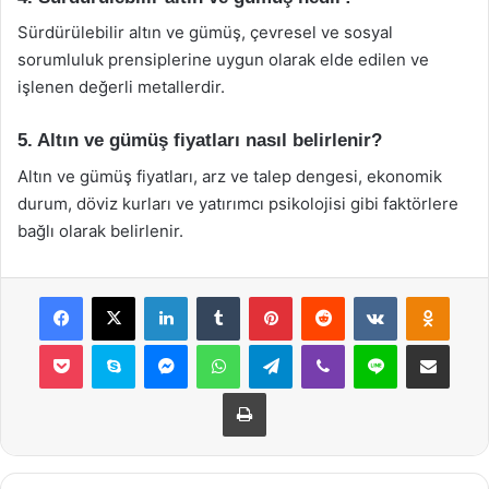
Sürdürülebilir altın ve gümüş, çevresel ve sosyal
sorumluluk prensiplerine uygun olarak elde edilen ve
işlenen değerli metallerdir.
5. Altın ve gümüş fiyatları nasıl belirlenir?
Altın ve gümüş fiyatları, arz ve talep dengesi, ekonomik
durum, döviz kurları ve yatırımcı psikolojisi gibi faktörlere
bağlı olarak belirlenir.
Facebook
X
LinkedIn
Tumblr
Pinterest
Reddit
VKontakte
Odnok
Pocket
Skype
Messenger
WhatsApp
Telegram
Viber
Line
E-Posta ile payla
Yazdır