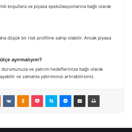
mik koşullara ve piyasa spekülasyonlarına bağlı olarak
ha düşük bir risk profiline sahip olabilir. Ancak piyasa
bütçe ayırmalıyım?
li durumunuza ve yatırım hedeflerinize bağlı olarak
yabilir ve zamanla yatırımınızı artırabilirsiniz.
st
Reddit
VKontakte
Odnoklassniki
Pocket
Skype
Messenger
E-Posta ile paylaş
Yazdır