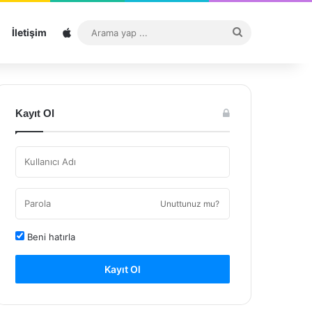
Sitemap
Arama
İletişim
yap
...
Kayıt Ol
Unuttunuz mu?
Beni hatırla
Kayıt Ol