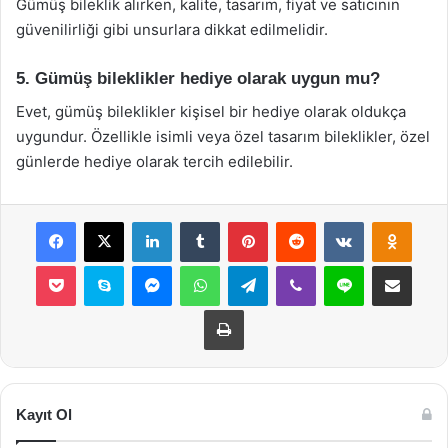
Gümüş bileklik alırken, kalite, tasarım, fiyat ve satıcının
güvenilirliği gibi unsurlara dikkat edilmelidir.
5. Gümüş bileklikler hediye olarak uygun mu?
Evet, gümüş bileklikler kişisel bir hediye olarak oldukça
uygundur. Özellikle isimli veya özel tasarım bileklikler, özel
günlerde hediye olarak tercih edilebilir.
Facebook
X
LinkedIn
Tumblr
Pinterest
Reddit
VKontakte
Odnok
Pocket
Skype
Messenger
WhatsApp
Telegram
Viber
Line
E-Posta ile payla
Yazdır
Kayıt Ol