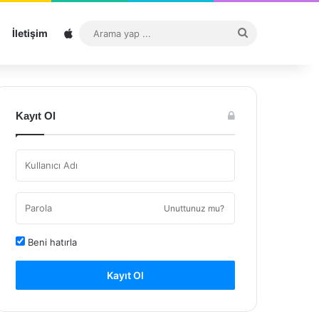
Sitemap
Arama
İletişim
yap
...
Kayıt Ol
Unuttunuz mu?
Beni hatırla
Kayıt Ol