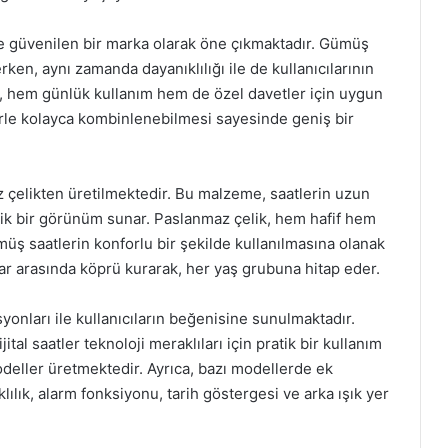
ve güvenilen bir marka olarak öne çıkmaktadır. Gümüş
erken, aynı zamanda dayanıklılığı ile de kullanıcılarının
i, hem günlük kullanım hem de özel davetler için uygun
erle kolayca kombinlenebilmesi sayesinde geniş bir
 çelikten üretilmektedir. Bu malzeme, saatlerin uzun
ik bir görünüm sunar. Paslanmaz çelik, hem hafif hem
üş saatlerin konforlu bir şekilde kullanılmasına olanak
lar arasında köprü kurarak, her yaş grubuna hitap eder.
syonları ile kullanıcıların beğenisine sunulmaktadır.
tal saatler teknoloji meraklıları için pratik bir kullanım
modeller üretmektedir. Ayrıca, bazı modellerde ek
lılık, alarm fonksiyonu, tarih göstergesi ve arka ışık yer