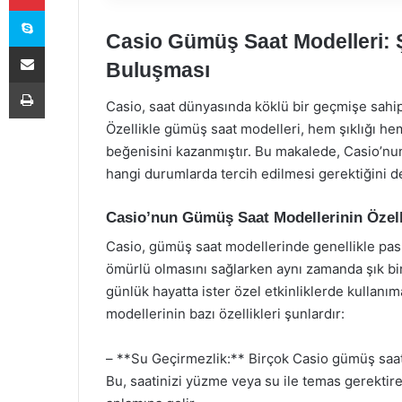
Skype
Casio Gümüş Saat Modelleri: Ş
E-Posta ile paylaş
Buluşması
Yazdır
Casio, saat dünyasında köklü bir geçmişe sahip 
Özellikle gümüş saat modelleri, hem şıklığı hem 
beğenisini kazanmıştır. Bu makalede, Casio’nun 
hangi durumlarda tercih edilmesi gerektiğini de
Casio’nun Gümüş Saat Modellerinin Özell
Casio, gümüş saat modellerinde genellikle pas
ömürlü olmasını sağlarken aynı zamanda şık bir
günlük hayatta ister özel etkinliklerde kullan
modellerinin bazı özellikleri şunlardır:
– **Su Geçirmezlik:** Birçok Casio gümüş saat m
Bu, saatinizi yüzme veya su ile temas gerektire