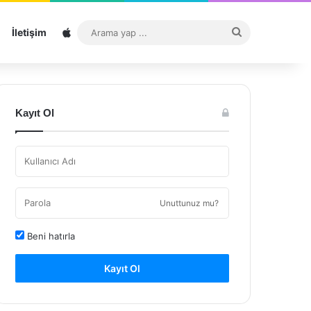
Sitemap
Arama
İletişim
yap
...
Kayıt Ol
Unuttunuz mu?
Beni hatırla
Kayıt Ol