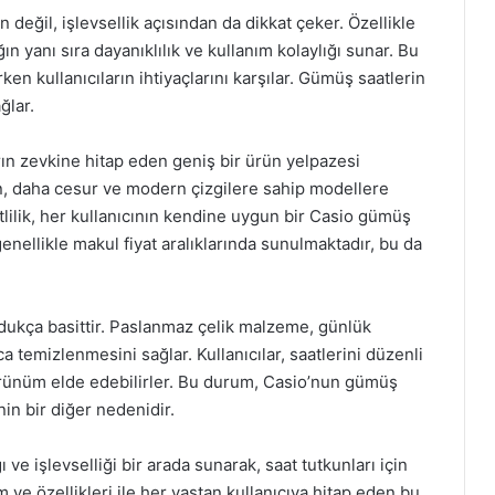
değil, işlevsellik açısından da dikkat çeker. Özellikle
ğın yanı sıra dayanıklılık ve kullanım kolaylığı sunar. Bu
 kullanıcıların ihtiyaçlarını karşılar. Gümüş saatlerin
ğlar.
arın zevkine hitap eden geniş bir ürün yelpazesi
an, daha cesur ve modern çizgilere sahip modellere
tlilik, her kullanıcının kendine uygun bir Casio gümüş
 genellikle makul fiyat aralıklarında sunulmaktadır, bu da
dukça basittir. Paslanmaz çelik malzeme, günlük
 temizlenmesini sağlar. Kullanıcılar, saatlerini düzenli
örünüm elde edebilirler. Bu durum, Casio’nun gümüş
nin bir diğer nedenidir.
 ve işlevselliği bir arada sunarak, saat tutkunları için
m ve özellikleri ile her yaştan kullanıcıya hitap eden bu