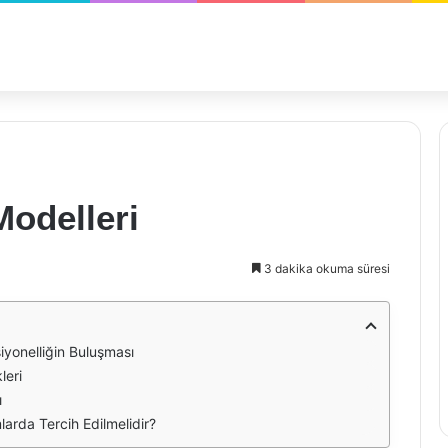
odelleri
3 dakika okuma süresi
iyonelliğin Buluşması
leri
ı
arda Tercih Edilmelidir?