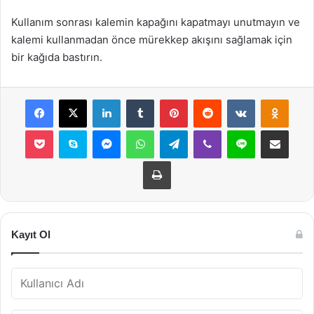
Kullanım sonrası kalemin kapağını kapatmayı unutmayın ve
kalemi kullanmadan önce mürekkep akışını sağlamak için
bir kağıda bastırın.
Facebook
X
LinkedIn
Tumblr
Pinterest
Reddit
VKontakte
Odnok
Pocket
Skype
Messenger
WhatsApp
Telegram
Viber
Line
E-Posta ile payla
Yazdır
Kayıt Ol