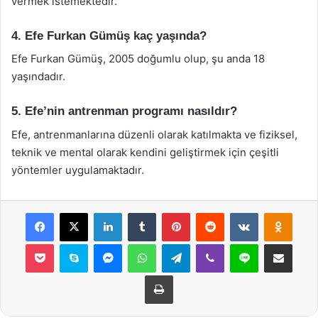
vermek istemektedir.
4. Efe Furkan Gümüş kaç yaşında?
Efe Furkan Gümüş, 2005 doğumlu olup, şu anda 18
yaşındadır.
5. Efe’nin antrenman programı nasıldır?
Efe, antrenmanlarına düzenli olarak katılmakta ve fiziksel,
teknik ve mental olarak kendini geliştirmek için çeşitli
yöntemler uygulamaktadır.
Facebook
X
LinkedIn
Tumblr
Pinterest
Reddit
VKontakte
Odnok
Pocket
Skype
Messenger
WhatsApp
Telegram
Viber
Line
E-Posta ile payla
Yazdır