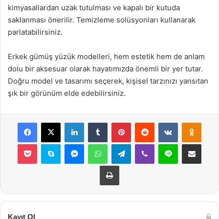
kimyasallardan uzak tutulması ve kapalı bir kutuda
saklanması önerilir. Temizleme solüsyonları kullanarak
parlatabilirsiniz.
Erkek gümüş yüzük modelleri, hem estetik hem de anlam
dolu bir aksesuar olarak hayatımızda önemli bir yer tutar.
Doğru model ve tasarımı seçerek, kişisel tarzınızı yansıtan
şık bir görünüm elde edebilirsiniz.
Facebook
X
LinkedIn
Tumblr
Pinterest
Reddit
VKontakte
Odnok
Pocket
Skype
Messenger
WhatsApp
Telegram
Viber
Line
E-Posta ile payla
Yazdır
Kayıt Ol