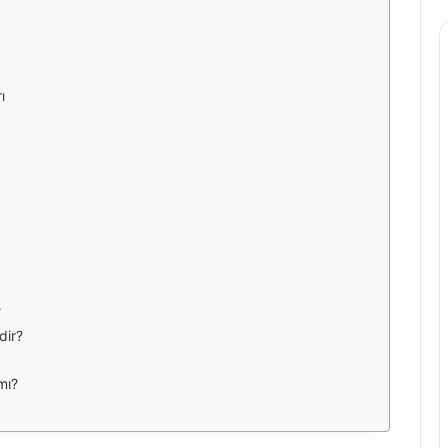
ı
?
dir?
mı?