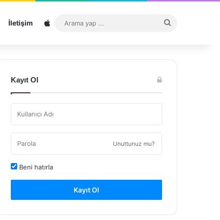
Sitemap
Arama
İletişim
yap
...
Kayıt Ol
Unuttunuz mu?
Beni hatırla
Kayıt Ol