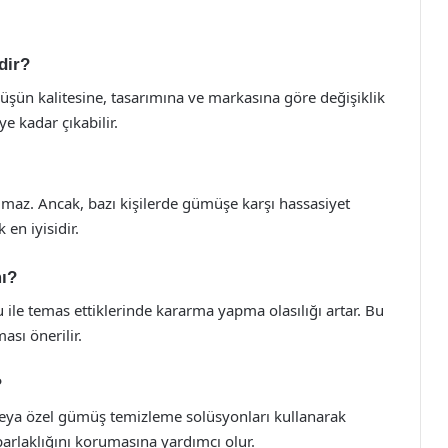
dir?
müşün kalitesine, tasarımına ve markasına göre değişiklik
e kadar çıkabilir.
lmaz. Ancak, bazı kişilerde gümüşe karşı hassasiyet
en iyisidir.
mı?
u ile temas ettiklerinde kararma yapma olasılığı artar. Bu
sı önerilir.
?
veya özel gümüş temizleme solüsyonları kullanarak
 parlaklığını korumasına yardımcı olur.