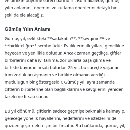
ve birlikte büyüme süreci barındırır. Bu makalede, gümüş
yılın anlamını, önemini ve kutlama önerilerini detaylı bir
şekilde ele alacağız.
Gümüş Yılın Anlamı
Gümüş yıl, evlilikteki **sadakatin**, **sevginin** ve
**birlikteliğin** sembolüdür. Evliliklerin ilk yılları, genellikle
heyecan ve yenilikle doludur. Ancak zaman geçtikçe, çiftler
birbirlerini daha iyi tanıma, zorluklarla başa çıkma ve
birlikte büyüme fırsatı bulurlar. 25 yıl, bu süreçte yaşanan
tüm zorlukları aşmanın ve birlikte olmanın verdiği
mutluluğun bir göstergesidir. Gümüş yıl, aynı zamanda
çiftlerin birbirlerine olan bağlılıklarını ve sevgilerini yeniden
tazeleme fırsatı sunar.
Bu yıl dönümü, çiftlerin sadece geçmişe bakmakla kalmayıp,
geleceğe yönelik hayallerini, hedeflerini ve isteklerini de
gözden geçirmeleri için bir fırsattır. Bu bağlamda, gümüş yıl,