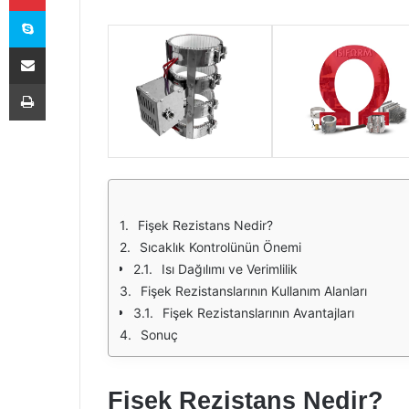
Skype
E-Posta ile paylaş
Yazdır
Fişek Rezistans Nedir?
Sıcaklık Kontrolünün Önemi
Isı Dağılımı ve Verimlilik
Fişek Rezistanslarının Kullanım Alanları
Fişek Rezistanslarının Avantajları
Sonuç
Fişek Rezistans Nedir?