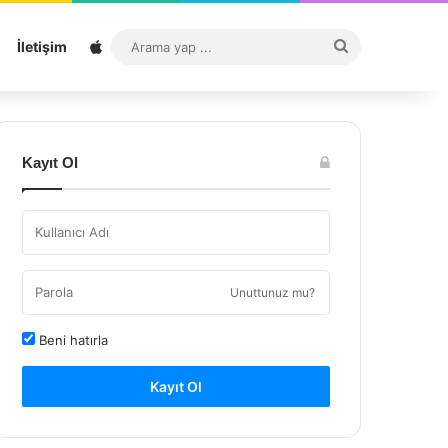
Sitemap
Arama
İletişim
yap
...
Kayıt Ol
Unuttunuz mu?
Beni hatırla
Kayıt Ol