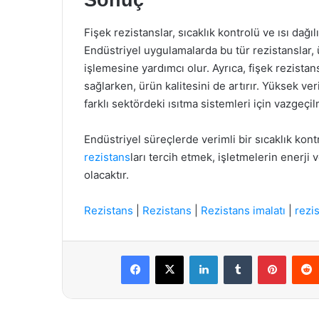
Sonuç
Fişek rezistanslar, sıcaklık kontrolü ve ısı dağ
Endüstriyel uygulamalarda bu tür rezistanslar, 
işlemesine yardımcı olur. Ayrıca, fişek rezistans
sağlarken, ürün kalitesini de artırır. Yüksek ver
farklı sektördeki ısıtma sistemleri için vazgeç
Endüstriyel süreçlerde verimli bir sıcaklık kon
rezistans
ları tercih etmek, işletmelerin enerji v
olacaktır.
Rezistans
|
Rezistans
|
Rezistans imalatı
|
rezis
Facebook
X
LinkedIn
Tumblr
Pintere