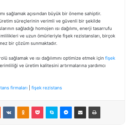
ılımı sağlamak açısından büyük bir öneme sahiptir.
üretim süreçlerinin verimli ve güvenli bir şekilde
larının sağladığı homojen ısı dağılımı, enerji tasarrufu
imlilikleri ve uzun ömürleriyle fişek rezistansları, birçok
ilmez bir çözüm sunmaktadır.
trolü sağlamak ve ısı dağılımını optimize etmek için
fişek
erimliliği ve üretim kalitesini artırmalarına yardımcı
tans firmaları
|
fişek rezistans
st
Reddit
VKontakte
Odnoklassniki
Pocket
Skype
Messenger
E-Posta ile paylaş
Yazdır