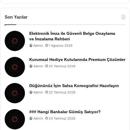
Son Yazılar
Elektronik İmza ile Güvenli Belge Onaylama
ve İmzalama Rehberi
Admin
1 Ağustos 2026
Kurumsal Hediye Kutularında Premium Çözümler
Admin
25 Temmuz 2026
Düğününüz İçin Salsa Koreografisi Hazırlayın
Admin
25 Temmuz 2026
### Hangi Bankalar Gümüş Satıyor?
Admin
24 Temmuz 2026