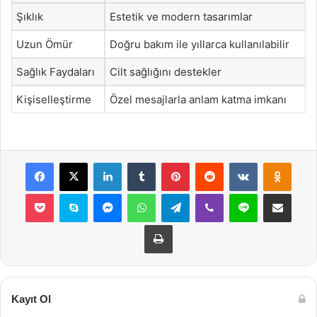
Şıklık
Estetik ve modern tasarımlar
Uzun Ömür
Doğru bakım ile yıllarca kullanılabilir
Sağlık Faydaları
Cilt sağlığını destekler
Kişiselleştirme
Özel mesajlarla anlam katma imkanı
Facebook
X
LinkedIn
Tumblr
Pinterest
Reddit
VKontakte
Odnok
Pocket
Skype
Messenger
WhatsApp
Telegram
Viber
Line
E-Posta ile payla
Yazdır
Kayıt Ol