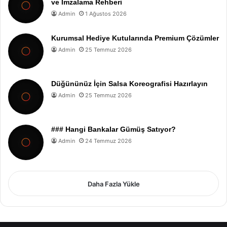
ve İmzalama Rehberi
Admin
1 Ağustos 2026
Kurumsal Hediye Kutularında Premium Çözümler
Admin
25 Temmuz 2026
Düğününüz İçin Salsa Koreografisi Hazırlayın
Admin
25 Temmuz 2026
### Hangi Bankalar Gümüş Satıyor?
Admin
24 Temmuz 2026
Daha Fazla Yükle