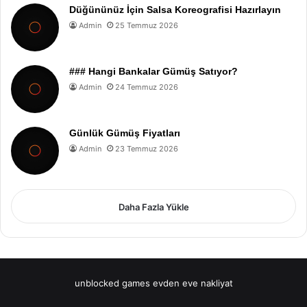
Düğününüz İçin Salsa Koreografisi Hazırlayın
Admin
25 Temmuz 2026
### Hangi Bankalar Gümüş Satıyor?
Admin
24 Temmuz 2026
Günlük Gümüş Fiyatları
Admin
23 Temmuz 2026
Daha Fazla Yükle
unblocked games
evden eve nakliyat