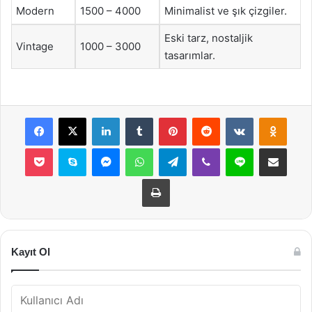
Modern
1500 – 4000
Minimalist ve şık çizgiler.
Eski tarz, nostaljik
Vintage
1000 – 3000
tasarımlar.
Facebook
X
LinkedIn
Tumblr
Pinterest
Reddit
VKontakte
Odnok
Pocket
Skype
Messenger
WhatsApp
Telegram
Viber
Line
E-Posta ile payla
Yazdır
Kayıt Ol