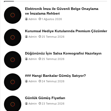
Elektronik İmza ile Güvenli Belge Onaylama
ve İmzalama Rehberi
Admin
1 Ağustos 2026
Kurumsal Hediye Kutularında Premium Çözümler
Admin
25 Temmuz 2026
Düğününüz İçin Salsa Koreografisi Hazırlayın
Admin
25 Temmuz 2026
### Hangi Bankalar Gümüş Satıyor?
Admin
24 Temmuz 2026
Günlük Gümüş Fiyatları
Admin
23 Temmuz 2026