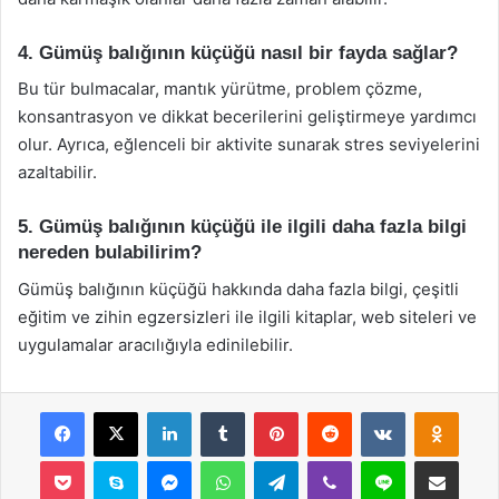
4. Gümüş balığının küçüğü nasıl bir fayda sağlar?
Bu tür bulmacalar, mantık yürütme, problem çözme,
konsantrasyon ve dikkat becerilerini geliştirmeye yardımcı
olur. Ayrıca, eğlenceli bir aktivite sunarak stres seviyelerini
azaltabilir.
5. Gümüş balığının küçüğü ile ilgili daha fazla bilgi
nereden bulabilirim?
Gümüş balığının küçüğü hakkında daha fazla bilgi, çeşitli
eğitim ve zihin egzersizleri ile ilgili kitaplar, web siteleri ve
uygulamalar aracılığıyla edinilebilir.
Facebook
X
LinkedIn
Tumblr
Pinterest
Reddit
VKontakte
Odnok
Pocket
Skype
Messenger
WhatsApp
Telegram
Viber
Line
E-Posta ile payla