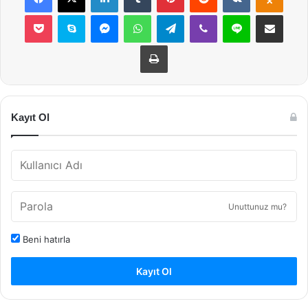
Pocket
Skype
Messenger
WhatsApp
Telegram
Viber
Line
E-Posta ile payla
Yazdır
Kayıt Ol
Unuttunuz mu?
Beni hatırla
Kayıt Ol