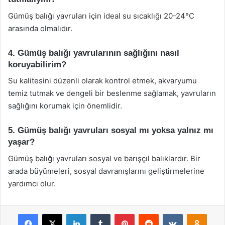
Gümüş balığı yavruları için ideal su sıcaklığı 20-24°C
arasında olmalıdır.
4. Gümüş balığı yavrularının sağlığını nasıl
koruyabilirim?
Su kalitesini düzenli olarak kontrol etmek, akvaryumu
temiz tutmak ve dengeli bir beslenme sağlamak, yavruların
sağlığını korumak için önemlidir.
5. Gümüş balığı yavruları sosyal mı yoksa yalnız mı
yaşar?
Gümüş balığı yavruları sosyal ve barışçıl balıklardır. Bir
arada büyümeleri, sosyal davranışlarını geliştirmelerine
yardımcı olur.
Facebook
X
LinkedIn
Tumblr
Pinterest
Reddit
VKontakte
Odnok