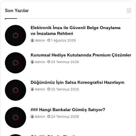
Son Yazılar
Elektronik İmza ile Güvenli Belge Onaylama
ve İmzalama Rehberi
Admin
1 Ağustos 2026
Kurumsal Hediye Kutularında Premium Çözümler
Admin
25 Temmuz 2026
Düğününüz İçin Salsa Koreografisi Hazırlayın
Admin
25 Temmuz 2026
### Hangi Bankalar Gümüş Satıyor?
Admin
24 Temmuz 2026