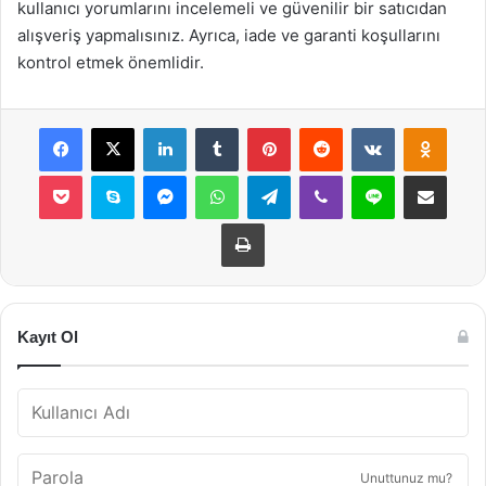
kullanıcı yorumlarını incelemeli ve güvenilir bir satıcıdan
alışveriş yapmalısınız. Ayrıca, iade ve garanti koşullarını
kontrol etmek önemlidir.
Facebook
X
LinkedIn
Tumblr
Pinterest
Reddit
VKontakte
Odnok
Pocket
Skype
Messenger
WhatsApp
Telegram
Viber
Line
E-Posta ile payla
Yazdır
Kayıt Ol
Unuttunuz mu?