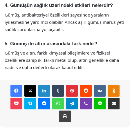
4. Gümüşün sağlık üzerindeki etkileri nelerdir?
Gümüş, antibakteriyel özellikleri sayesinde yaraların
iyileşmesine yardımcı olabilir. Ancak aşırı gümüş maruziyeti
sağlık sorunlarına yol açabilir.
5. Gümüş ile altın arasındaki fark nedir?
Gümüş ve altın, farklı kimyasal bileşimlere ve fiziksel
özelliklere sahip iki farklı metal olup, altın genellikle daha
nadir ve daha değerli olarak kabul edilir.
Facebook
X
LinkedIn
Tumblr
Pinterest
Reddit
VKontakte
Odnok
Pocket
Skype
Messenger
WhatsApp
Telegram
Viber
Line
E-Posta ile payla
Yazdır