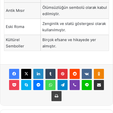
Ölümsüzlüğün sembolü olarak kabul
Antik Mısır
edilmiştir.
Zenginlik ve statü göstergesi olarak
Eski Roma
kullanılmıştır.
Kültürel
Birçok efsane ve hikayede yer
Semboller
almıştır.
Facebook
X
LinkedIn
Tumblr
Pinterest
Reddit
VKontakte
Odnok
Pocket
Skype
Messenger
WhatsApp
Telegram
Viber
Line
E-Posta ile payla
Yazdır