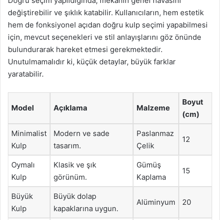
Doğru seçim yapıldığında, mekanın genel havasını
değiştirebilir ve şıklık katabilir. Kullanıcıların, hem estetik
hem de fonksiyonel açıdan doğru kulp seçimi yapabilmesi
için, mevcut seçenekleri ve stil anlayışlarını göz önünde
bulundurarak hareket etmesi gerekmektedir.
Unutulmamalıdır ki, küçük detaylar, büyük farklar
yaratabilir.
Boyut
Model
Açıklama
Malzeme
(cm)
Minimalist
Modern ve sade
Paslanmaz
12
Kulp
tasarım.
Çelik
Oymalı
Klasik ve şık
Gümüş
15
Kulp
görünüm.
Kaplama
Büyük
Büyük dolap
Alüminyum
20
Kulp
kapaklarına uygun.