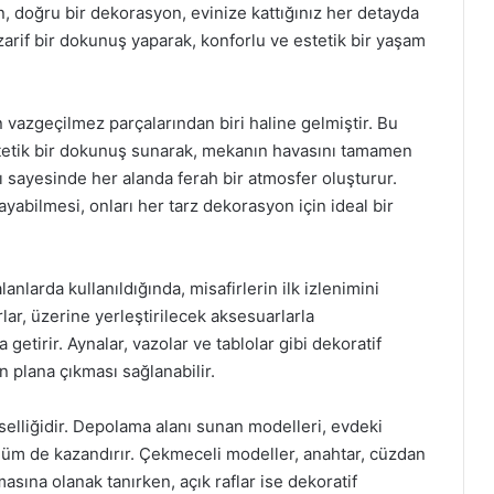
ın, doğru bir dekorasyon, evinize kattığınız her detayda
zarif bir dokunuş yaparak, konforlu ve estetik bir yaşam
azgeçilmez parçalarından biri haline gelmiştir. Bu
estetik bir dokunuş sunarak, mekanın havasını tamamen
sı sayesinde her alanda ferah bir atmosfer oluşturur.
yabilmesi, onları her tarz dekorasyon için ideal bir
lanlarda kullanıldığında, misafirlerin ilk izlenimini
ar, üzerine yerleştirilecek aksesuarlarla
a getirir. Aynalar, vazolar ve tablolar gibi dekoratif
 plana çıkması sağlanabilir.
vselliğidir. Depolama alanı sunan modelleri, evdeki
ünüm de kazandırır. Çekmeceli modeller, anahtar, cüzdan
asına olanak tanırken, açık raflar ise dekoratif