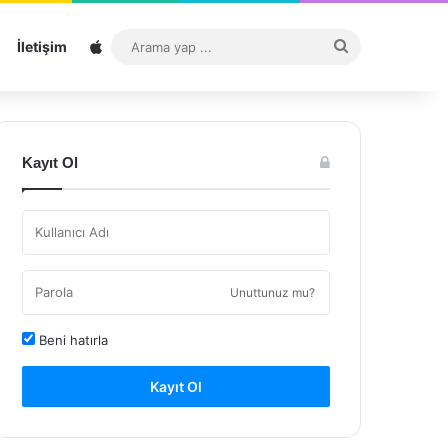
Sitemap
Arama
İletişim
yap
...
Kayıt Ol
Unuttunuz mu?
Beni hatırla
Kayıt Ol