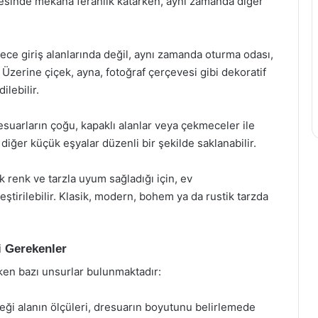
esinde mekâna ferahlık katarken, aynı zamanda diğer
dece giriş alanlarında değil, aynı zamanda oturma odası,
r. Üzerine çiçek, ayna, fotoğraf çerçevesi gibi dekoratif
ilebilir.
uarların çoğu, kapaklı alanlar veya çekmeceler ile
 diğer küçük eşyalar düzenli bir şekilde saklanabilir.
renk ve tarzla uyum sağladığı için, ev
ştirilebilir. Klasik, modern, bohem ya da rustik tarzda
 Gerekenler
en bazı unsurlar bulunmaktadır:
ceği alanın ölçüleri, dresuarın boyutunu belirlemede