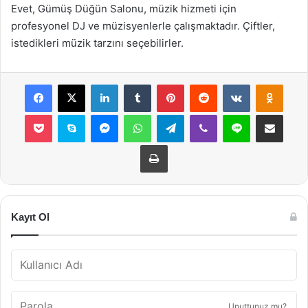
Evet, Gümüş Düğün Salonu, müzik hizmeti için
profesyonel DJ ve müzisyenlerle çalışmaktadır. Çiftler,
istedikleri müzik tarzını seçebilirler.
Facebook
X
LinkedIn
Tumblr
Pinterest
Reddit
VKontakte
Odnok
Pocket
Skype
Messenger
WhatsApp
Telegram
Viber
Line
E-Posta ile payla
Yazdır
Kayıt Ol
Unuttunuz mu?