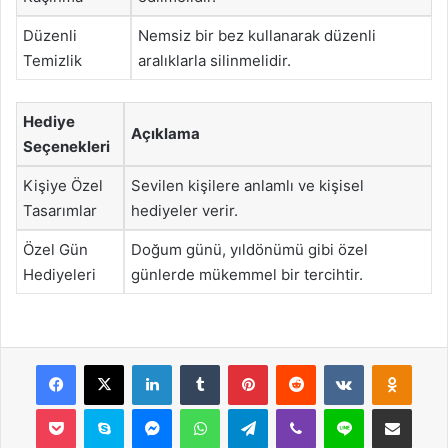
Düzenli
Nemsiz bir bez kullanarak düzenli
Temizlik
aralıklarla silinmelidir.
Hediye
Açıklama
Seçenekleri
Kişiye Özel
Sevilen kişilere anlamlı ve kişisel
Tasarımlar
hediyeler verir.
Özel Gün
Doğum günü, yıldönümü gibi özel
Hediyeleri
günlerde mükemmel bir tercihtir.
Facebook
X
LinkedIn
Tumblr
Pinterest
Reddit
VKontakte
Odnok
Pocket
Skype
Messenger
WhatsApp
Telegram
Viber
Line
E-Posta ile payla