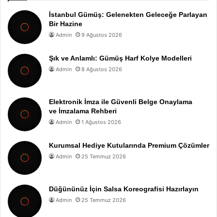
İstanbul Gümüş: Gelenekten Geleceğe Parlayan
Bir Hazine
Admin
9 Ağustos 2026
Şık ve Anlamlı: Gümüş Harf Kolye Modelleri
Admin
8 Ağustos 2026
Elektronik İmza ile Güvenli Belge Onaylama
ve İmzalama Rehberi
Admin
1 Ağustos 2026
Kurumsal Hediye Kutularında Premium Çözümler
Admin
25 Temmuz 2026
Düğününüz İçin Salsa Koreografisi Hazırlayın
Admin
25 Temmuz 2026