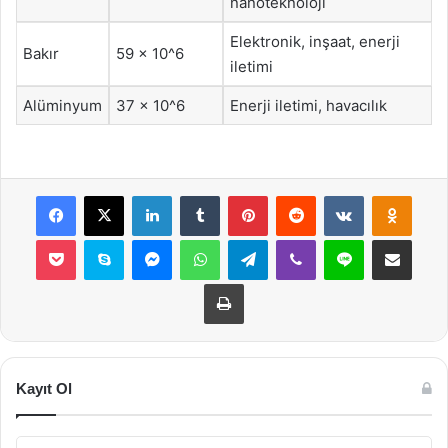
nanoteknoloji
Elektronik, inşaat, enerji
Bakır
59 x 10^6
iletimi
Alüminyum
37 x 10^6
Enerji iletimi, havacılık
Facebook
X
LinkedIn
Tumblr
Pinterest
Reddit
VKontakte
Odnok
Pocket
Skype
Messenger
WhatsApp
Telegram
Viber
Line
E-Posta ile payla
Yazdır
Kayıt Ol