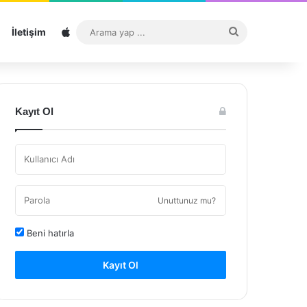
Sitemap
Arama
İletişim
yap
...
Kayıt Ol
Unuttunuz mu?
Beni hatırla
Kayıt Ol