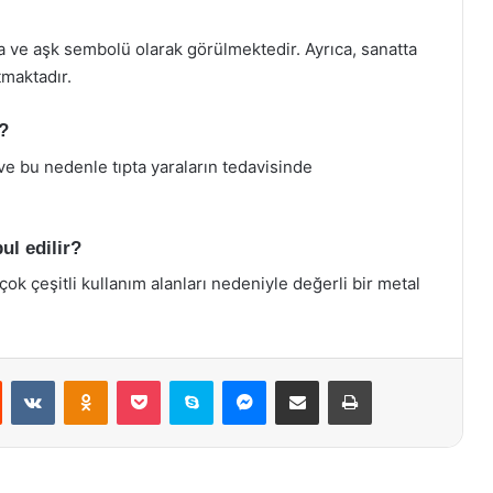
 ve aşk sembolü olarak görülmektedir. Ayrıca, sanatta
tmaktadır.
?
 ve bu nedenle tıpta yaraların tedavisinde
ul edilir?
k çeşitli kullanım alanları nedeniyle değerli bir metal
st
Reddit
VKontakte
Odnoklassniki
Pocket
Skype
Messenger
E-Posta ile paylaş
Yazdır