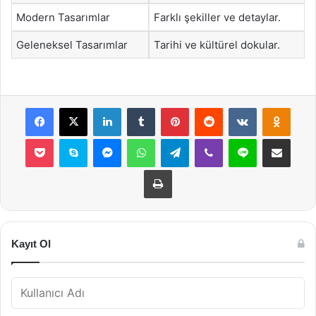
Modern Tasarımlar
Farklı şekiller ve detaylar.
Geleneksel Tasarımlar
Tarihi ve kültürel dokular.
Facebook
X
LinkedIn
Tumblr
Pinterest
Reddit
VKontakte
Odnok
Pocket
Skype
Messenger
WhatsApp
Telegram
Viber
Line
E-Posta ile payla
Yazdır
Kayıt Ol