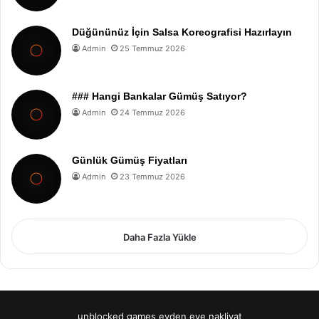
Düğününüz İçin Salsa Koreografisi Hazırlayın
Admin
25 Temmuz 2026
### Hangi Bankalar Gümüş Satıyor?
Admin
24 Temmuz 2026
Günlük Gümüş Fiyatları
Admin
23 Temmuz 2026
Daha Fazla Yükle
unblocked games
evden eve nakliyat