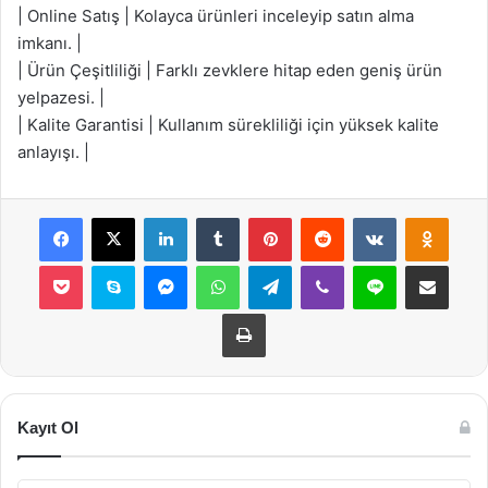
| Online Satış | Kolayca ürünleri inceleyip satın alma
imkanı. |
| Ürün Çeşitliliği | Farklı zevklere hitap eden geniş ürün
yelpazesi. |
| Kalite Garantisi | Kullanım sürekliliği için yüksek kalite
anlayışı. |
Facebook
X
LinkedIn
Tumblr
Pinterest
Reddit
VKontakte
Odnok
Pocket
Skype
Messenger
WhatsApp
Telegram
Viber
Line
E-Posta ile payla
Yazdır
Kayıt Ol