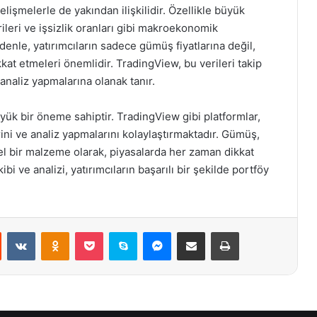
işmelerle de yakından ilişkilidir. Özellikle büyük
leri ve işsizlik oranları gibi makroekonomik
denle, yatırımcıların sadece gümüş fiyatlarına değil,
at etmeleri önemlidir. TradingView, bu verileri takip
 analiz yapmalarına olanak tanır.
büyük bir öneme sahiptir. TradingView gibi platformlar,
rini ve analiz yapmalarını kolaylaştırmaktadır. Gümüş,
el bir malzeme olarak, piyasalarda her zaman dikkat
i ve analizi, yatırımcıların başarılı bir şekilde portföy
st
Reddit
VKontakte
Odnoklassniki
Pocket
Skype
Messenger
E-Posta ile paylaş
Yazdır