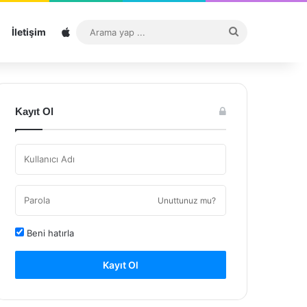
Sitemap
Arama
İletişim
yap
...
Kayıt Ol
Unuttunuz mu?
Beni hatırla
Kayıt Ol