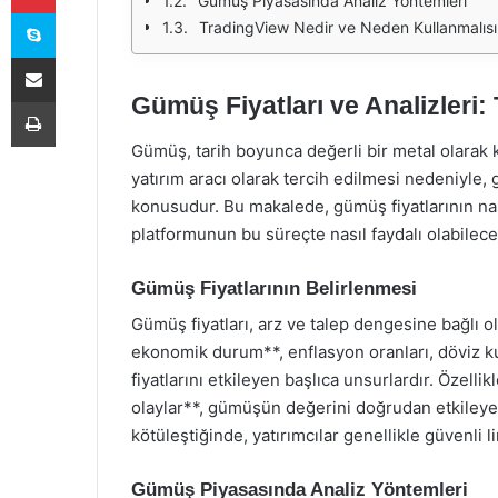
Gümüş Piyasasında Analiz Yöntemleri
Skype
TradingView Nedir ve Neden Kullanmalısı
E-Posta ile paylaş
Gümüş Fiyatları ve Analizleri
Yazdır
Gümüş, tarih boyunca değerli bir metal olarak 
yatırım aracı olarak tercih edilmesi nedeniyle, g
konusudur. Bu makalede, gümüş fiyatlarının nas
platformunun bu süreçte nasıl faydalı olabilec
Gümüş Fiyatlarının Belirlenmesi
Gümüş fiyatları, arz ve talep dengesine bağlı 
ekonomik durum**, enflasyon oranları, döviz kurl
fiyatlarını etkileyen başlıca unsurlardır. Özelli
olaylar**, gümüşün değerini doğrudan etkileye
kötüleştiğinde, yatırımcılar genellikle güvenli 
Gümüş Piyasasında Analiz Yöntemleri