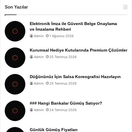
Son Yazılar
Elektronik İmza ile Güvenli Belge Onaylama
ve İmzalama Rehberi
Admin
1 Ağustos 2026
Kurumsal Hediye Kutularında Premium Çözümler
Admin
25 Temmuz 2026
Düğününüz İçin Salsa Koreografisi Hazırlayın
Admin
25 Temmuz 2026
### Hangi Bankalar Gümüş Satıyor?
Admin
24 Temmuz 2026
Günlük Gümüş Fiyatları