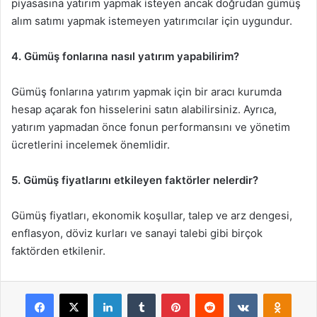
piyasasına yatırım yapmak isteyen ancak doğrudan gümüş
alım satımı yapmak istemeyen yatırımcılar için uygundur.
4. Gümüş fonlarına nasıl yatırım yapabilirim?
Gümüş fonlarına yatırım yapmak için bir aracı kurumda
hesap açarak fon hisselerini satın alabilirsiniz. Ayrıca,
yatırım yapmadan önce fonun performansını ve yönetim
ücretlerini incelemek önemlidir.
5. Gümüş fiyatlarını etkileyen faktörler nelerdir?
Gümüş fiyatları, ekonomik koşullar, talep ve arz dengesi,
enflasyon, döviz kurları ve sanayi talebi gibi birçok
faktörden etkilenir.
Facebook
X
LinkedIn
Tumblr
Pinterest
Reddit
VKontakte
Odnok