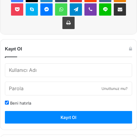
Pocket
Skype
Messenger
WhatsApp
Telegram
Viber
Line
E-Posta ile payla
Yazdır
Kayıt Ol
Unuttunuz mu?
Beni hatırla
Kayıt Ol