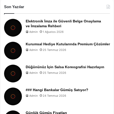
Son Yazılar
Elektronik İmza ile Güvenli Belge Onaylama
ve İmzalama Rehberi
Admin
1 Ağustos 2026
Kurumsal Hediye Kutularında Premium Çözümler
Admin
25 Temmuz 2026
Düğününüz İçin Salsa Koreografisi Hazırlayın
Admin
25 Temmuz 2026
### Hangi Bankalar Gümüş Satıyor?
Admin
24 Temmuz 2026
Günlük Gümüş Fiyatları