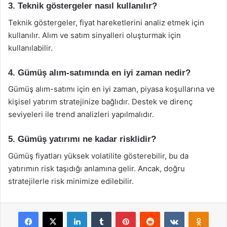
3. Teknik göstergeler nasıl kullanılır?
Teknik göstergeler, fiyat hareketlerini analiz etmek için
kullanılır. Alım ve satım sinyalleri oluşturmak için
kullanılabilir.
4. Gümüş alım-satımında en iyi zaman nedir?
Gümüş alım-satımı için en iyi zaman, piyasa koşullarına ve
kişisel yatırım stratejinize bağlıdır. Destek ve direnç
seviyeleri ile trend analizleri yapılmalıdır.
5. Gümüş yatırımı ne kadar risklidir?
Gümüş fiyatları yüksek volatilite gösterebilir, bu da
yatırımın risk taşıdığı anlamına gelir. Ancak, doğru
stratejilerle risk minimize edilebilir.
Facebook
X
LinkedIn
Tumblr
Pinterest
Reddit
VKontakte
Odnok