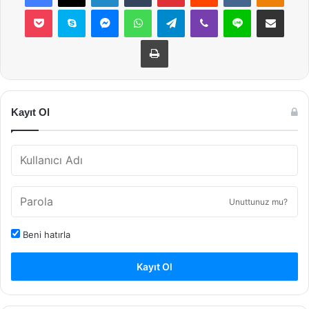
Pocket
Skype
Messenger
WhatsApp
Telegram
Viber
Line
E-Posta ile payla
Yazdır
Kayıt Ol
Unuttunuz mu?
Beni hatırla
Kayıt Ol