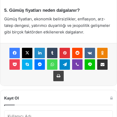
5. Gümüş fiyatları neden dalgalanır?
Gümüş fiyatları, ekonomik belirsizlikler, enflasyon, arz-
talep dengesi, yatırımcı duyarlılığı ve jeopolitik gelişmeler
gibi birçok faktörden etkilenerek dalgalanır.
Facebook
X
LinkedIn
Tumblr
Pinterest
Reddit
VKontakte
Odnok
Pocket
Skype
Messenger
WhatsApp
Telegram
Viber
Line
E-Posta ile payla
Yazdır
Kayıt Ol