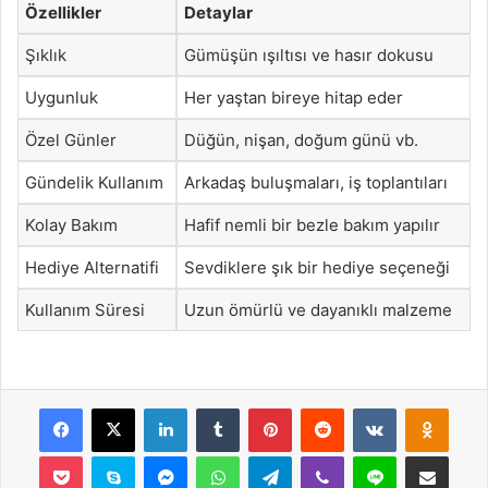
Özellikler
Detaylar
Şıklık
Gümüşün ışıltısı ve hasır dokusu
Uygunluk
Her yaştan bireye hitap eder
Özel Günler
Düğün, nişan, doğum günü vb.
Gündelik Kullanım
Arkadaş buluşmaları, iş toplantıları
Kolay Bakım
Hafif nemli bir bezle bakım yapılır
Hediye Alternatifi
Sevdiklere şık bir hediye seçeneği
Kullanım Süresi
Uzun ömürlü ve dayanıklı malzeme
Facebook
X
LinkedIn
Tumblr
Pinterest
Reddit
VKontakte
Odnok
Pocket
Skype
Messenger
WhatsApp
Telegram
Viber
Line
E-Posta ile payla