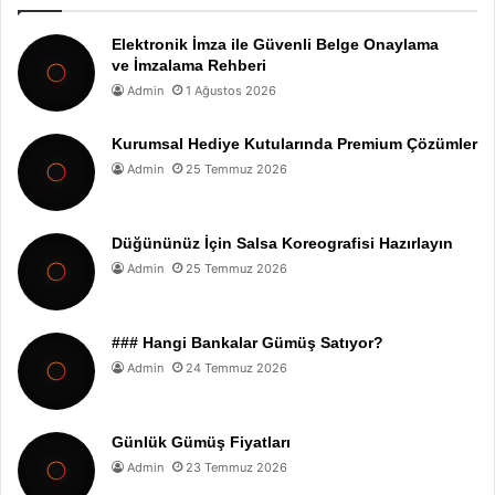
Elektronik İmza ile Güvenli Belge Onaylama
ve İmzalama Rehberi
Admin
1 Ağustos 2026
Kurumsal Hediye Kutularında Premium Çözümler
Admin
25 Temmuz 2026
Düğününüz İçin Salsa Koreografisi Hazırlayın
Admin
25 Temmuz 2026
### Hangi Bankalar Gümüş Satıyor?
Admin
24 Temmuz 2026
Günlük Gümüş Fiyatları
Admin
23 Temmuz 2026