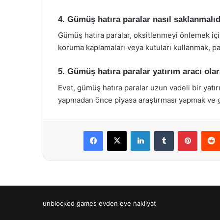
4. Gümüş hatıra paralar nasıl saklanmalıd
Gümüş hatıra paralar, oksitlenmeyi önlemek için
koruma kaplamaları veya kutuları kullanmak, par
5. Gümüş hatıra paralar yatırım aracı olar
Evet, gümüş hatıra paralar uzun vadeli bir yatırı
yapmadan önce piyasa araştırması yapmak ve gü
Facebook
X
LinkedIn
Tumblr
Pintere
unblocked games
evden eve nakliyat