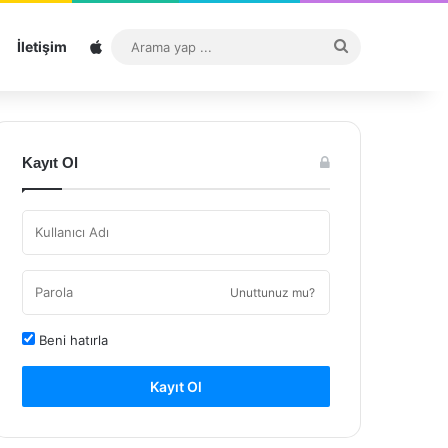
Sitemap
Arama
İletişim
yap
...
Kayıt Ol
Unuttunuz mu?
Beni hatırla
Kayıt Ol