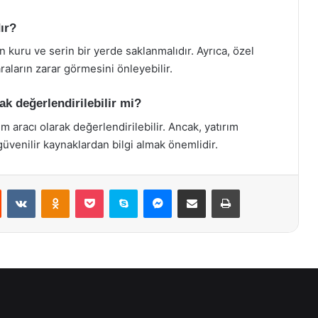
ır?
 kuru ve serin bir yerde saklanmalıdır. Ayrıca, özel
aların zarar görmesini önleyebilir.
ak değerlendirilebilir mi?
m aracı olarak değerlendirilebilir. Ancak, yatırım
venilir kaynaklardan bilgi almak önemlidir.
st
Reddit
VKontakte
Odnoklassniki
Pocket
Skype
Messenger
E-Posta ile paylaş
Yazdır