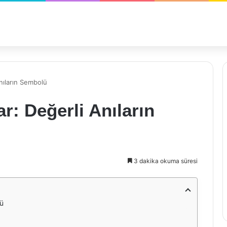
nıların Sembolü
r: Değerli Anıların
3 dakika okuma süresi
lü