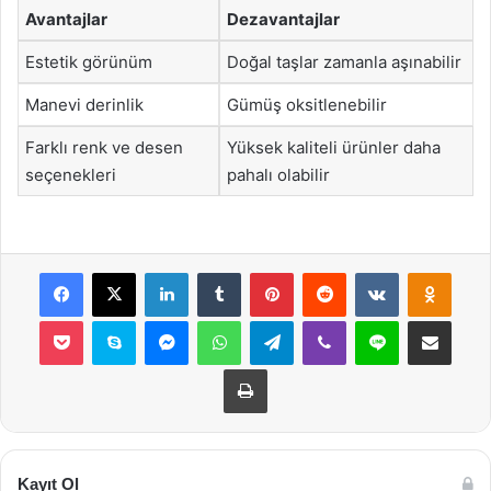
Avantajlar
Dezavantajlar
Estetik görünüm
Doğal taşlar zamanla aşınabilir
Manevi derinlik
Gümüş oksitlenebilir
Farklı renk ve desen
Yüksek kaliteli ürünler daha
seçenekleri
pahalı olabilir
Facebook
X
LinkedIn
Tumblr
Pinterest
Reddit
VKontakte
Odnok
Pocket
Skype
Messenger
WhatsApp
Telegram
Viber
Line
E-Posta ile payla
Yazdır
Kayıt Ol