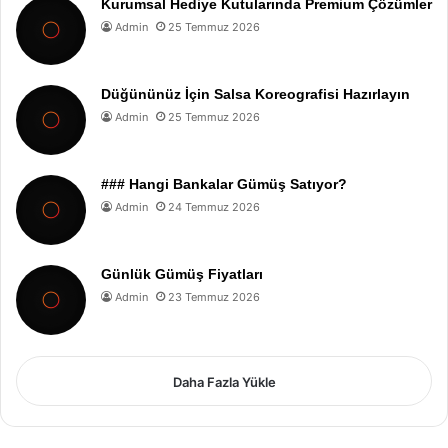
Kurumsal Hediye Kutularında Premium Çözümler
Admin
25 Temmuz 2026
Düğününüz İçin Salsa Koreografisi Hazırlayın
Admin
25 Temmuz 2026
### Hangi Bankalar Gümüş Satıyor?
Admin
24 Temmuz 2026
Günlük Gümüş Fiyatları
Admin
23 Temmuz 2026
Daha Fazla Yükle