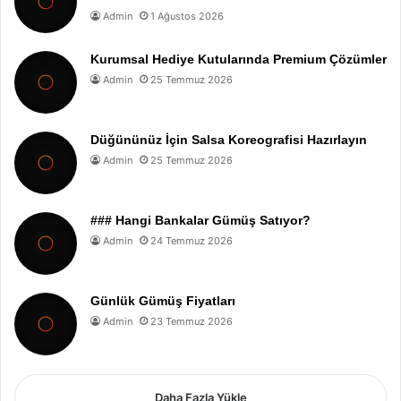
Admin
1 Ağustos 2026
Kurumsal Hediye Kutularında Premium Çözümler
Admin
25 Temmuz 2026
Düğününüz İçin Salsa Koreografisi Hazırlayın
Admin
25 Temmuz 2026
### Hangi Bankalar Gümüş Satıyor?
Admin
24 Temmuz 2026
Günlük Gümüş Fiyatları
Admin
23 Temmuz 2026
Daha Fazla Yükle