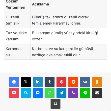
Çözüm
Açıklama
Yöntemleri
Düzenli
Gümüş takılarınızı düzenli olarak
temizlik
temizlemek kararmayı önler.
Tuz ve sirke
Bu karışım gümüş yüzeyindeki kirliliği
karışımı
çözer.
Karbonatlı
Karbonat ve su karışımı ile gümüşü
su
nazikçe ovalamak etkili olur.
Facebook
X
LinkedIn
Tumblr
Pinterest
Reddit
VKontakte
Odnok
Pocket
Skype
Messenger
WhatsApp
Telegram
Viber
Line
E-Posta ile payla
Yazdır