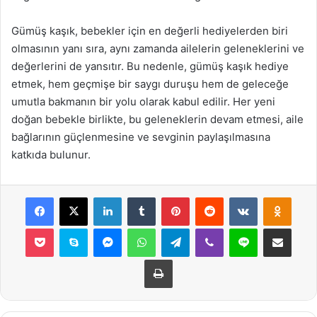
Gümüş kaşık, bebekler için en değerli hediyelerden biri
olmasının yanı sıra, aynı zamanda ailelerin geleneklerini ve
değerlerini de yansıtır. Bu nedenle, gümüş kaşık hediye
etmek, hem geçmişe bir saygı duruşu hem de geleceğe
umutla bakmanın bir yolu olarak kabul edilir. Her yeni
doğan bebekle birlikte, bu geleneklerin devam etmesi, aile
bağlarının güçlenmesine ve sevginin paylaşılmasına
katkıda bulunur.
Facebook
X
LinkedIn
Tumblr
Pinterest
Reddit
VKontakte
Odnok
Pocket
Skype
Messenger
WhatsApp
Telegram
Viber
Line
E-Posta ile payla
Yazdır