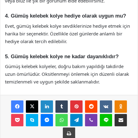
veya bluz ile şık bir görünüm elde edebilirsiniz.
4. Gümüş kelebek kolye hediye olarak uygun mu?
Evet, gümüş kelebek kolye sevdiklerinize hediye etmek için
harika bir seçenektir. Özellikle özel günlerde anlamlı bir
hediye olarak tercih edilebilir.
5. Gümüş kelebek kolye ne kadar dayanıklıdır?
Gümüş kelebek kolyeler, doğru bakım yapıldığı takdirde
uzun ömürlüdür. Oksitlenmeyi önlemek için düzenli olarak
temizlenmeli ve uygun şekilde saklanmalıdır.
Facebook
X
LinkedIn
Tumblr
Pinterest
Reddit
VKontakte
Odnok
Pocket
Skype
Messenger
WhatsApp
Telegram
Viber
Line
E-Posta ile payla
Yazdır