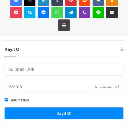
Pocket
Skype
Messenger
WhatsApp
Telegram
Viber
Line
E-Posta ile payla
Yazdır
Kayıt Ol
Unuttunuz mu?
Beni hatırla
Kayıt Ol