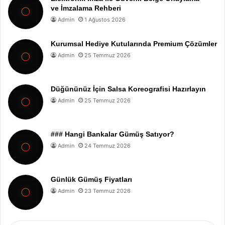
ve İmzalama Rehberi
Admin
1 Ağustos 2026
Kurumsal Hediye Kutularında Premium Çözümler
Admin
25 Temmuz 2026
Düğününüz İçin Salsa Koreografisi Hazırlayın
Admin
25 Temmuz 2026
### Hangi Bankalar Gümüş Satıyor?
Admin
24 Temmuz 2026
Günlük Gümüş Fiyatları
Admin
23 Temmuz 2026