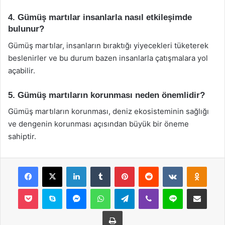
4. Gümüş martılar insanlarla nasıl etkileşimde
bulunur?
Gümüş martılar, insanların bıraktığı yiyecekleri tüketerek
beslenirler ve bu durum bazen insanlarla çatışmalara yol
açabilir.
5. Gümüş martıların korunması neden önemlidir?
Gümüş martıların korunması, deniz ekosisteminin sağlığı
ve dengenin korunması açısından büyük bir öneme
sahiptir.
Facebook
X
LinkedIn
Tumblr
Pinterest
Reddit
VKontakte
Odnok
Pocket
Skype
Messenger
WhatsApp
Telegram
Viber
Line
E-Posta ile payla
Yazdır