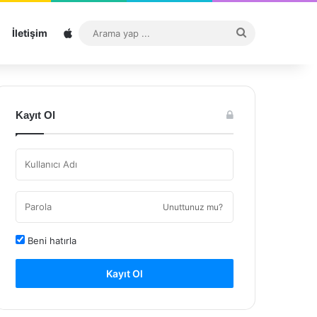
Sitemap
Arama
İletişim
yap
...
Kayıt Ol
Unuttunuz mu?
Beni hatırla
Kayıt Ol