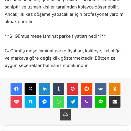
sahiptir ve uzman kişiler tarafından kolayca döşenebilir.
Ancak, ilk kez döşeme yapacaklar için profesyonel yardım
almak önerilir.
**S: Gümüş meşe laminat parke fiyatları nedir?**
C: Gümüş meşe laminat parke fiyatları, kaliteye, kalınlığa
ve markaya göre değişiklik göstermektedir. Bütçenize
uygun seçenekler bulmanız mümkündür.
Facebook
X
LinkedIn
Tumblr
Pinterest
Reddit
VKontakte
Odnok
Pocket
Skype
Messenger
WhatsApp
Telegram
Viber
Line
E-Posta ile payla
Yazdır