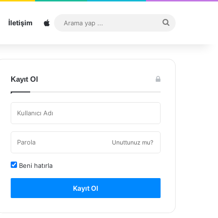
Sitemap
Arama
İletişim
yap
...
Kayıt Ol
Unuttunuz mu?
Beni hatırla
Kayıt Ol