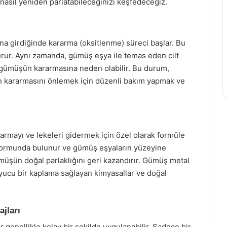
ı nasıl yeniden parlatabileceğinizi keşfedeceğiz.
ona girdiğinde kararma (oksitlenme) süreci başlar. Bu
rur. Aynı zamanda, gümüş eşya ile temas eden cilt
a gümüşün kararmasına neden olabilir. Bu durum,
ün kararmasını önlemek için düzenli bakım yapmak ve
rmayı ve lekeleri gidermek için özel olarak formüle
m formunda bulunur ve gümüş eşyaların yüzeyine
müşün doğal parlaklığını geri kazandırır. Gümüş metal
ruyucu bir kaplama sağlayan kimyasallar ve doğal
jları
 genellikle kolay bir şekilde uygulanabilir. Sadece bir