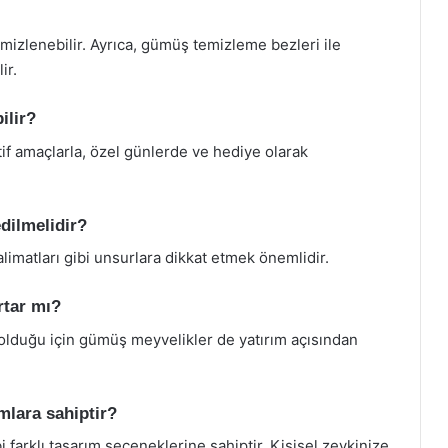
mizlenebilir. Ayrıca, gümüş temizleme bezleri ile
ir.
ilir?
if amaçlarla, özel günlerde ve hediye olarak
dilmelidir?
limatları gibi unsurlara dikkat etmek önemlidir.
rtar mı?
lduğu için gümüş meyvelikler de yatırım açısından
mlara sahiptir?
 farklı tasarım seçeneklerine sahiptir. Kişisel zevkinize