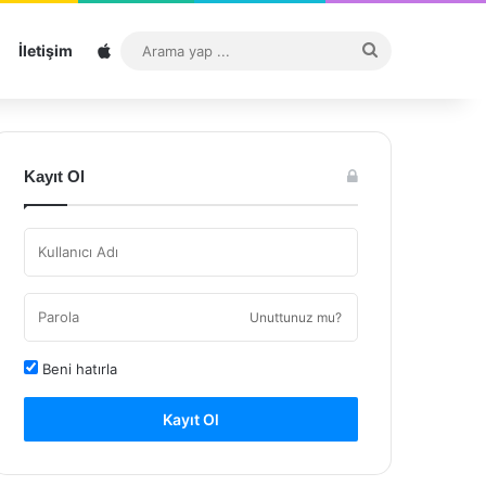
Sitemap
Arama
İletişim
yap
...
Kayıt Ol
Unuttunuz mu?
Beni hatırla
Kayıt Ol