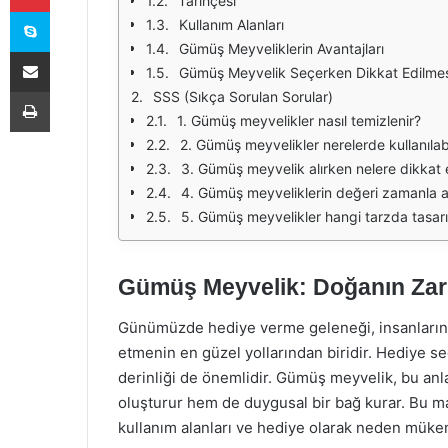
Tarihçesi
Skype
Kullanım Alanları
Gümüş Meyveliklerin Avantajları
E-Posta ile paylaş
Gümüş Meyvelik Seçerken Dikkat Edilmes
Yazdır
SSS (Sıkça Sorulan Sorular)
1. Gümüş meyvelikler nasıl temizlenir?
2. Gümüş meyvelikler nerelerde kullanılabi
3. Gümüş meyvelik alırken nelere dikkat e
4. Gümüş meyveliklerin değeri zamanla a
5. Gümüş meyvelikler hangi tarzda tasarı
Gümüş Meyvelik: Doğanın Zar
Günümüzde hediye verme geleneği, insanların sev
etmenin en güzel yollarından biridir. Hediye 
derinliği de önemlidir. Gümüş meyvelik, bu anl
oluşturur hem de duygusal bir bağ kurar. Bu m
kullanım alanları ve hediye olarak neden mük